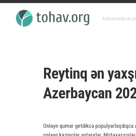
Skip
to
content
Azərbaycanda ən yax
Reytinq ən yaxş
Azerbaycan 202
Onlayn qumar getdikcə populyarlaşdıqca a
onlayn kazinolar axtarırlar. Mütəxəssisl