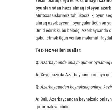
Yekun olaraq qeyd edək ki,
onlayn kazinol
oyunlarından həzz almaq istəyən azərb
Mütəxəssislərimiz təhlükəsizlik, oyun seçi
alaraq azərbaycanlı oyunçular üçün ən ya
Ümid edirik ki, bu bələdçi Azərbaycanda 
qəbul etmək üçün verilən məlumatı faydalı
Tez-tez verilən suallar:
Q:
Azərbaycanda onlayn qumar oynamaq 
A:
Xeyr, hazırda Azərbaycanda onlayn qum
Q:
Azərbaycandan beynəlxalq onlayn kazi
A:
Bəli, Azərbaycandan beynəlxalq onlayn
götürmək vacibdir.