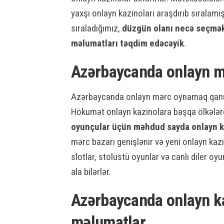
yaxşı onlayn kazinoları araşdırıb sıralamış
sıraladığımız,
düzgün olanı necə seçmək
məlumatları təqdim edəcəyik
.
Azərbaycanda onlayn 
Azərbaycanda onlayn mərc oynamaq qanuni
Hökumət onlayn kazinolara başqa ölkələr
oyunçular üçün məhdud sayda onlayn k
mərc bazarı genişlənir və yeni onlayn kazi
slotlar, stolüstü oyunlar və canlı diler o
ala bilərlər.
Azərbaycanda onlayn k
məlumatlar