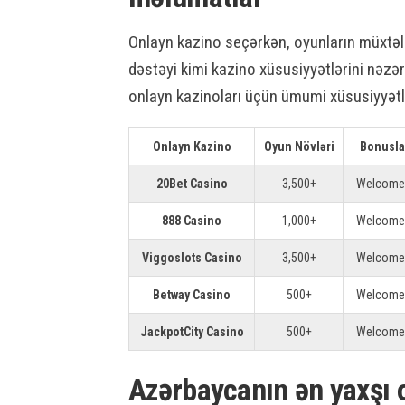
Onlayn kazino seçərkən, oyunların müxtəli
dəstəyi kimi kazino xüsusiyyətlərini nəz
onlayn kazinoları üçün ümumi xüsusiyyətlə
Onlayn Kazino
Oyun Növləri
Bonusla
20Bet Casino
3,500+
Welcome 
888 Casino
1,000+
Welcome 
Viggoslots Casino
3,500+
Welcome 
Betway Casino
500+
Welcome 
JackpotCity Casino
500+
Welcome 
Azərbaycanın ən yaxşı 