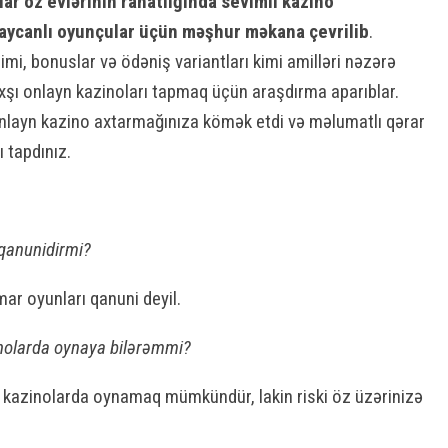
ar öz evlərinin rahatlığında sevimli kazino
aycanlı oyunçular üçün məşhur məkana çevrilib
.
mi, bonuslar və ödəniş variantları kimi amilləri nəzərə
xşı onlayn kazinoları tapmaq üçün araşdırma aparıblar.
onlayn kazino axtarmağınıza kömək etdi və məlumatlı qərar
 tapdınız.
qanunidirmi?
ar oyunları qanuni deyil.
nolarda oynaya bilərəmmi?
 kazinolarda oynamaq mümkündür, lakin riski öz üzərinizə